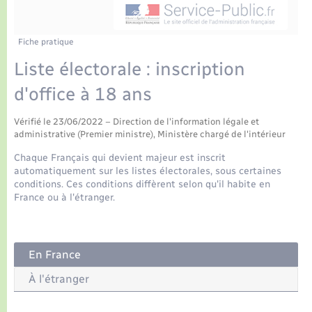
Enfants – Jeunes
Tourisme
Travaux - Autorisation d’occupation de l’espace
public
Transports scolaires
Petite enfance
Mariage – PACS
Plan interactif
Etat-civil - Papiers - Citoyenneté
Fiche pratique
Liste électorale : inscription
Parrainage civil
Présentation de la commune
Logement - Urbanisme
d'office à 18 ans
Recensement
Publications
Loisirs
Vérifié le 23/06/2022 – Direction de l'information légale et
administrative (Premier ministre), Ministère chargé de l'intérieur
La Communauté de communes
Chaque Français qui devient majeur est inscrit
Nouvel habitant
automatiquement sur les listes électorales, sous certaines
conditions. Ces conditions diffèrent selon qu'il habite en
Numérique
France ou à l'étranger.
Organisation d’événement
En France
Sécurité - Prévention
À l'étranger