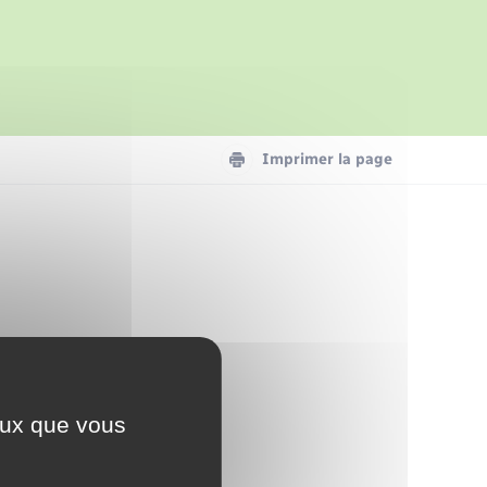
Parrainage civil
Présentation de la commune
Logement - Urbanisme
Imprimer la page
Numérique
Seniors
ceux que vous