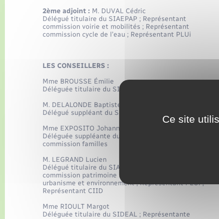
2ème adjoint :
M. DUVAL Cédric
Délégué titulaire du SIAEPAP ;
Représentant
commission voirie et mobilités ;
Représentant
commission cycle de l’eau ;
Représentant PLUi
LES CONSEILLERS :
Mme BROUSSE Émilie
Déléguée titulaire du SIDEAL
M. DELALONDE Baptiste
Délégué suppléant du SIAEPAP
Ce site util
Mme EXPOSITO Johanna
Déléguée suppléante du SIDEAL ;
Représentante
commission familles
M. LEGRAND Lucien
Délégué titulaire du SIAEPAP ;
Représentant
commission patrimoine bâti ;
Représentant commissio
urbanisme et environnement ;
Représentant PLUi ;
Représentant CIID
Mme RIOULT Margot
Déléguée titulaire du SIDEAL ;
Représentante