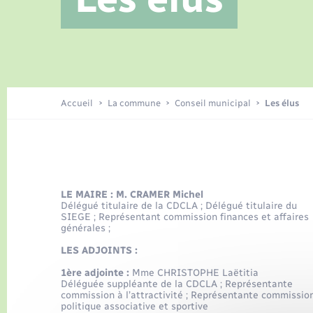
Location de 2 roues
Jeunesse
Etat civil
Conseil municipal
Tourisme
Travaux - Autorisation d’occupation
Enfants – Jeunes
de l’espace public
Recensement
Publications
Accueil
La commune
Conseil municipal
Les élus
Loisirs
Organisation d’événement
LE MAIRE : M. CRAMER Michel
Délégué titulaire de la CDCLA ;
Délégué titulaire du
SIEGE ; Représentant commission finances et affaires
Transports
générales ;
LES ADJOINTS :
1ère adjointe :
Mme CHRISTOPHE Laëtitia
Déléguée suppléante de la CDCLA ;
Représentante
commission à l’attractivité ;
Représentante commissio
politique associative et sportive