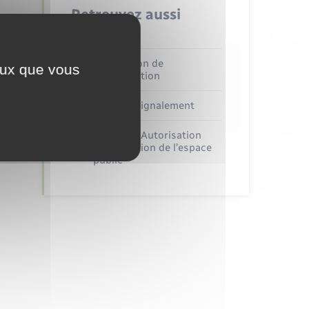
Retrouvez aussi
Déclaration de
ceux que vous
manifestation
Faire un signalement
Travaux - Autorisation
d’occupation de l’espace
public