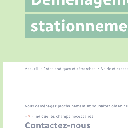
Location de 2 roues
Jeunesse
Etat civil
Conseil municipal
Tourisme
Travaux - Autorisation d’occupation
Enfants – Jeunes
stationneme
de l’espace public
Recensement
Publications
Loisirs
Organisation d’événement
Accueil
Infos pratiques et démarches
Voirie et espac
Transports
Vous déménagez prochainement et souhaitez obtenir un
«
» indique les champs nécessaires
*
Contactez-nous