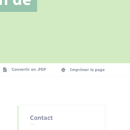
Parrainage civil
Présentation de la commune
Logement - Urbanisme
Numérique
Seniors
Convertir en .PDF
Imprimer la page
Contact