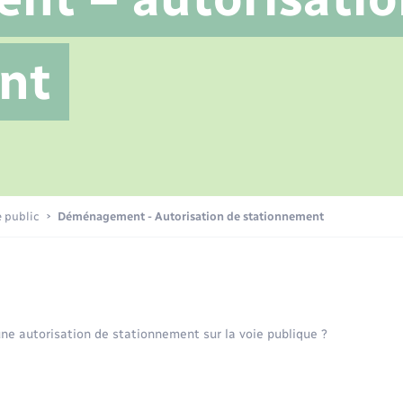
Transports scolaires
Petite enfance
Mariage – PACS
Plan interactif
Etat-civil - Papiers -
nt
Citoyenneté
La Communauté de communes
Nouvel habitant
Sécurité - Prévention
e public
Déménagement - Autorisation de stationnement
Voirie et espace public
e autorisation de stationnement sur la voie publique ?