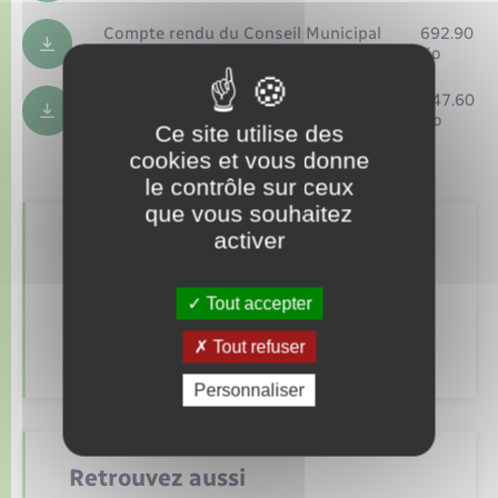
Compte rendu du Conseil Municipal
692.90
du 17 mars 2025
Ko
Compte rendu du Conseil Municipal
347.60
du 17 février 2025
Ko
Ce site utilise des
cookies et vous donne
le contrôle sur ceux
que vous souhaitez
activer
Fichiers à télécharger
Tout accepter
CR 05 06 2026
317.08 Ko
Tout refuser
Personnaliser
Retrouvez aussi