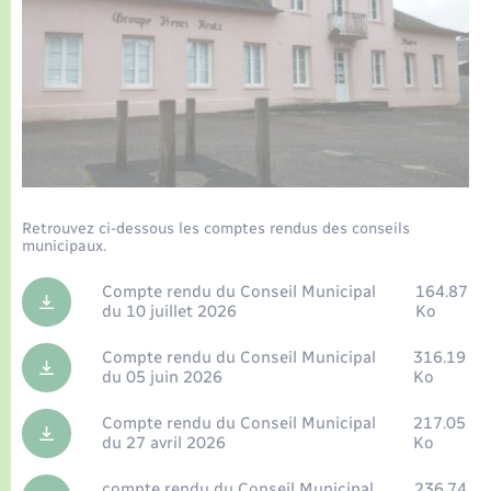
Enfants – Jeunes
Tourisme
Travaux - Autorisation d’occupation de l’espace
public
Transports scolaires
Petite enfance
Mariage – PACS
Plan interactif
Etat-civil - Papiers - Citoyenneté
Parrainage civil
Présentation de la commune
Logement - Urbanisme
Recensement
Publications
Loisirs
La Communauté de communes
Retrouvez ci-dessous les comptes rendus des conseils
municipaux.
Nouvel habitant
Compte rendu du Conseil Municipal
164.87
Numérique
du 10 juillet 2026
Ko
Compte rendu du Conseil Municipal
316.19
Organisation d’événement
du 05 juin 2026
Ko
Compte rendu du Conseil Municipal
217.05
Sécurité - Prévention
du 27 avril 2026
Ko
compte rendu du Conseil Municipal
236.74