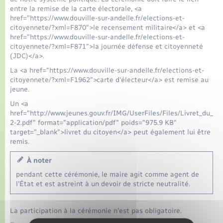
entre la remise de la carte électorale, <a
href="https://www.douville-sur-andelle.fr/elections-et-
citoyennete/?xml=F870">le recensement militaire</a> et <a
href="https://www.douville-sur-andelle.fr/elections-et-
citoyennete/?xml=F871">la journée défense et citoyenneté
(JDC)</a>.
La <a href="https://www.douville-sur-andelle.fr/elections-et-
citoyennete/?xml=F1962">carte d'électeur</a> est remise au
jeune.
Un <a
href="http://www.jeunes.gouv.fr/IMG/UserFiles/Files/Livret_du_ci
2-2.pdf" format="application/pdf" poids="975.9 KB"
target="_blank">livret du citoyen</a> peut également lui être
remis.
À noter
pendant cette cérémonie, le maire agit comme agent de
l'État et est astreint à un devoir de stricte neutralité.
La participation à la cérémonie n'est pas obligatoire.