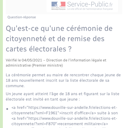
Enfants – Jeunes
Tourisme
Travaux - Autorisation d’occupation de l’espace
public
Transports scolaires
Petite enfance
Mariage – PACS
Plan interactif
Etat-civil - Papiers - Citoyenneté
Question-réponse
Qu'est-ce qu'une cérémonie de
Parrainage civil
Présentation de la commune
Logement - Urbanisme
citoyenneté et de remise des
Recensement
Publications
cartes électorales ?
Loisirs
La Communauté de communes
Vérifié le 04/05/2021 – Direction de l'information légale et
Nouvel habitant
administrative (Premier ministre)
La cérémonie permet au maire de rencontrer chaque jeune de
Numérique
18 ans nouvellement inscrit sur la liste électorale de sa
commune.
Un jeune ayant atteint l'âge de 18 ans et figurant sur la liste
Organisation d’événement
électorale est invité en tant que jeune :
<a href="https://www.douville-sur-andelle.fr/elections-et-
Sécurité - Prévention
citoyennete/?xml=F1961">inscrit d'office</a> suite à son
<a href="https://www.douville-sur-andelle.fr/elections-et-
citoyennete/?xml=F870">recensement militaire</a>