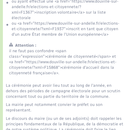
Seniors
ou ayant effectué une <a href="https://www.douville-sur-
andelle.fr/elections-et-citoyennete/?
xml=F1367">inscription volontaire</a> sur la liste
Transports
électorale
ou <a href="https://www.douville-sur-andelle.fr/elections-
et-citoyennete/?xml=F1937">inscrit en tant que citoyen
Voirie et espace public
d'un autre État membre de l'Union européenne</a>
Attention :
il ne faut pas confondre <span
class="expression">cérémonie de citoyenneté</span> et
<a href="https://www.douville-sur-andelle.fr/elections-et-
citoyennete/?xml=F15868">cérémonie d'accueil dans la
citoyenneté française</a>.
La cérémonie peut avoir lieu tout au long de l'année, en
dehors des périodes de campagne électorale pour un scrutin
concernant tout ou partie du territoire de la commune.
La mairie peut notamment convier le préfet ou son
représentant.
Le discours du maire (ou un de ses adjoints) doit rappeler les
principes fondamentaux de la République, de la démocratie et
de notre système politique. La cérémonie doit faire le lien