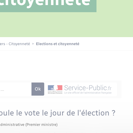
Transports scolaires
Petite enfance
Mariage – PACS
Plan interactif
Etat-civil - Papiers -
Citoyenneté
La Communauté de communes
iers - Citoyenneté
Elections et citoyenneté
Nouvel habitant
Sécurité - Prévention
Voirie et espace public
le le vote le jour de l'élection ?
administrative (Premier ministre)