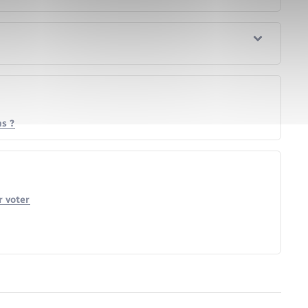
ns ?
r voter