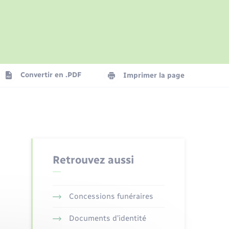
Parrainage civil
Présentation de la commune
Logement - Urbanisme
Convertir en .PDF
Imprimer la page
Numérique
Seniors
Retrouvez aussi
Concessions funéraires
Documents d’identité