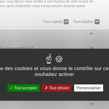
teur, vous devez vous rendre à son bureau de vote le jour du
otre carte d'identité. Vous n'avez besoin d'aucun autre
Tout replier
Tout déplier
la procuration ?
ise des cookies et vous donne le contrôle sur 
souhaitez activer
peut-il quand même voter ?
Tout accepter
Tout refuser
Personnaliser