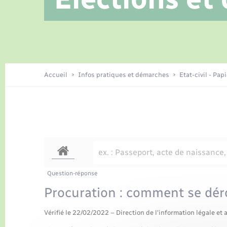
Location de 2 roues
Jeunesse
Etat civil
Conseil municipal
Tourisme
Travaux - Autorisation d’occupation
Enfants – Jeunes
de l’espace public
Recensement
Publications
Accueil
Infos pratiques et démarches
Etat-civil - Pap
Loisirs
Organisation d’événement
Transports
Question-réponse
Procuration : comment se dérou
Vérifié le 22/02/2022 – Direction de l'information légale et 