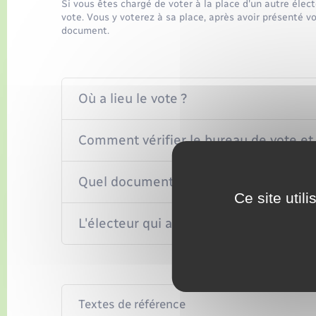
Si vous êtes chargé de voter à la place d'un autre élec
vote. Vous y voterez à sa place, après avoir présenté v
document.
Où a lieu le vote ?
Comment vérifier le bureau de vote et 
Quel document présenter pour voter ?
Ce site util
L'électeur qui a fait une procuration 
Textes de référence