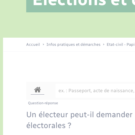
Location de 2 roues
Jeunesse
Etat civil
Conseil municipal
Tourisme
Travaux - Autorisation d’occupation
Enfants – Jeunes
de l’espace public
Recensement
Publications
Accueil
Infos pratiques et démarches
Etat-civil - Pap
Loisirs
Organisation d’événement
Transports
Question-réponse
Un électeur peut-il demander s
électorales ?