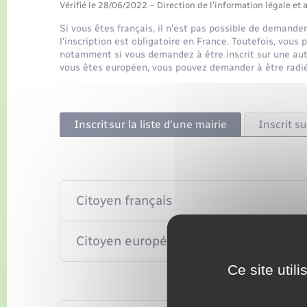
Vérifié le 28/06/2022 – Direction de l'information légale et 
Si vous êtes français, il n'est pas possible de demander 
l'inscription est obligatoire en France. Toutefois, vou
notamment si vous demandez à être inscrit sur une autre
vous êtes européen, vous pouvez demander à être radié 
Inscrit sur la liste d'une mairie
Inscrit su
Citoyen français
Citoyen européen (autre que français)
Ce site util