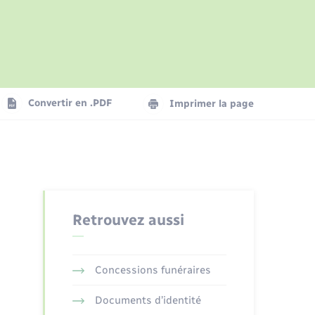
Parrainage civil
Présentation de la commune
Logement - Urbanisme
Convertir en .PDF
Imprimer la page
Numérique
Seniors
Retrouvez aussi
Concessions funéraires
Documents d’identité