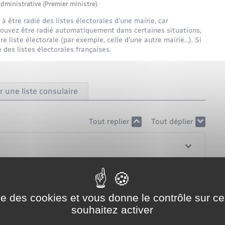
administrative (Premier ministre)
à être radié des listes électorales d'une mairie, car
s pouvez être radié automatiquement dans certaines situations,
 liste électorale (par exemple, celle d'une autre mairie…). Si
des listes électorales françaises.
r une liste consulaire
Tout replier
Tout déplier
ise des cookies et vous donne le contrôle sur 
souhaitez activer