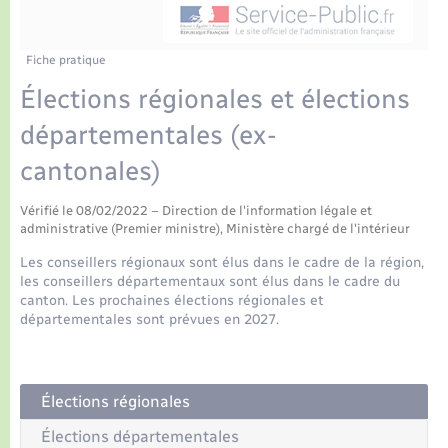
Enfants – Jeunes
Tourisme
Travaux - Autorisation d’occupation de l’espace
public
Transports scolaires
Petite enfance
Mariage – PACS
Plan interactif
Etat-civil - Papiers - Citoyenneté
Fiche pratique
Élections régionales et élections
Parrainage civil
Présentation de la commune
Logement - Urbanisme
départementales (ex-
Recensement
Publications
cantonales)
Loisirs
La Communauté de communes
Vérifié le 08/02/2022 – Direction de l'information légale et
Nouvel habitant
administrative (Premier ministre), Ministère chargé de l'intérieur
Les conseillers régionaux sont élus dans le cadre de la région,
Numérique
les conseillers départementaux sont élus dans le cadre du
canton. Les prochaines élections régionales et
départementales sont prévues en 2027.
Organisation d’événement
Sécurité - Prévention
Élections régionales
Élections départementales