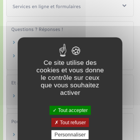
Services en ligne et formulaires
Questions ? Réponses !
Quelles sont les dates des prochaines élections
?
Peut-on s'inscrire sur la liste électorale d'une
Ce site utilise des
mairie et voter la même année ?
cookies et vous donne
le contrôle sur ceux
Et aussi
que vous souhaitez
activer
Vote par procuration
Papiers – Citoyenneté – Élections
Tout accepter
Pour en savoir plus
Tout refuser
Personnaliser
Résultats des élections