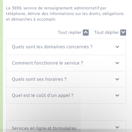
Seniors
Le 3939, service de renseignement administratif par
téléphone, délivre des informations sur les droits, obligations
Transports
et démarches à accomplir.
Tout replier
Tout déplier
Voirie et espace public
Quels sont les domaines concernés ?
Comment fonctionne le service ?
Quels sont ses horaires ?
Quel est le coût d'un appel ?
Services en ligne et formulaires