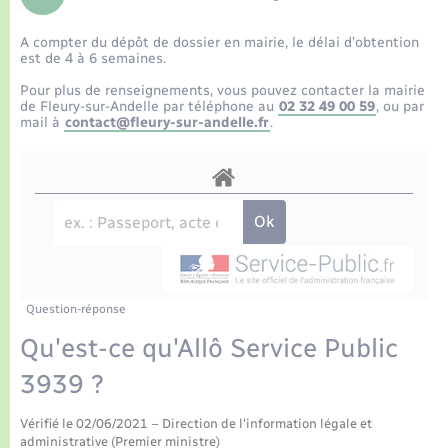
Enfants – Jeunes
Tourisme
Travaux - Autorisation d’occupation de l’espace
public
A compter du dépôt de dossier en mairie, le délai d’obtention
Transports scolaires
Petite enfance
Mariage – PACS
Plan interactif
Etat-civil - Papiers - Citoyenneté
est de 4 à 6 semaines.
Pour plus de renseignements, vous pouvez contacter la mairie
Parrainage civil
Présentation de la commune
de Fleury-sur-Andelle par téléphone au
02 32 49 00 59
, ou par
Logement - Urbanisme
mail à
contact@fleury-sur-andelle.fr
.
Recensement
Publications
Loisirs
La Communauté de communes
Nouvel habitant
Numérique
Question-réponse
Organisation d’événement
Qu'est-ce qu'Allô Service Public
3939 ?
Sécurité - Prévention
Vérifié le 02/06/2021 – Direction de l'information légale et
administrative (Premier ministre)