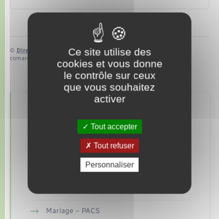
Ce site utilise des
©
Direction de l’information légale et administrative
comarquage developpé par
baseo.io
cookies et vous donne
le contrôle sur ceux
que vous souhaitez
activer
Retrouvez aussi
Tout accepter
Tout refuser
Concessions funéraires
Personnaliser
Elections et citoyenneté
Etat civil
Mariage – PACS