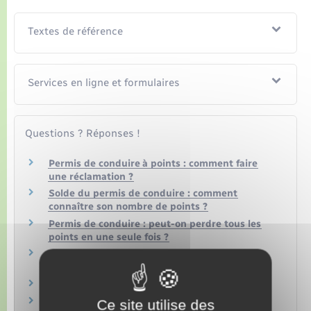
Textes de référence
Services en ligne et formulaires
Questions ? Réponses !
Permis de conduire à points : comment faire
une réclamation ?
Solde du permis de conduire : comment
connaître son nombre de points ?
Permis de conduire : peut-on perdre tous les
points en une seule fois ?
Qu'est-ce que le permis de conduire
probatoire ?
Retrait de permis : quelles sont les règles ?
Retrait de points, amende : quelle sanction en
Ce site utilise des