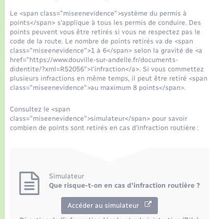
Seniors
Le <span class="miseenevidence">système du permis à
points</span> s'applique à tous les permis de conduire. Des
Transports
points peuvent vous être retirés si vous ne respectez pas le
code de la route. Le nombre de points retirés va de <span
class="miseenevidence">1 à 6</span> selon la gravité de <a
Voirie et espace public
href="https://www.douville-sur-andelle.fr/documents-
didentite/?xml=R52056">l'infraction</a>. Si vous commettez
plusieurs infractions en même temps, il peut être retiré <span
class="miseenevidence">au maximum 8 points</span>.
Consultez le <span
class="miseenevidence">simulateur</span> pour savoir
combien de points sont retirés en cas d'infraction routière :
Simulateur
Que risque-t-on en cas d'infraction routière ?
Accéder au simulateur