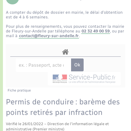
Enfants – Jeunes
Tourisme
Travaux - Autorisation d’occupation de l’espace
public
A compter du dépôt de dossier en mairie, le délai d’obtention
Transports scolaires
Petite enfance
Mariage – PACS
Plan interactif
Etat-civil - Papiers - Citoyenneté
est de 4 à 6 semaines.
Pour plus de renseignements, vous pouvez contacter la mairie
Parrainage civil
Présentation de la commune
de Fleury-sur-Andelle par téléphone au
02 32 49 00 59
, ou par
Logement - Urbanisme
mail à
contact@fleury-sur-andelle.fr
.
Recensement
Publications
Loisirs
La Communauté de communes
Nouvel habitant
Numérique
Fiche pratique
Organisation d’événement
Permis de conduire : barème des
points retirés par infraction
Sécurité - Prévention
Vérifié le 26/01/2022 – Direction de l'information légale et
administrative (Premier ministre)