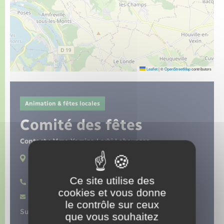
Seniors
Transports
Voirie et espace public
Leaflet
|
©
OpenStreetMap
contributors
Animation & fêtes locales
Comité des fêtes
Contact :
Mme Yamina Larbi Labouasse
Lieux de pratique :
Douville-sur-Andelle
Ce site utilise des
06 58 91 69 69
cookies et vous donne
Contacter par mail
le contrôle sur ceux
Suivez-nous sur :
que vous souhaitez