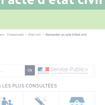
Transports scolaires
Petite enfance
Mariage – PACS
Plan interactif
Etat-civil - Papiers -
Citoyenneté
La Communauté de communes
iers - Citoyenneté
Etat civil
Demander un acte d’état civil
Nouvel habitant
Sécurité - Prévention
Voirie et espace public
 LES PLUS CONSULTÉES