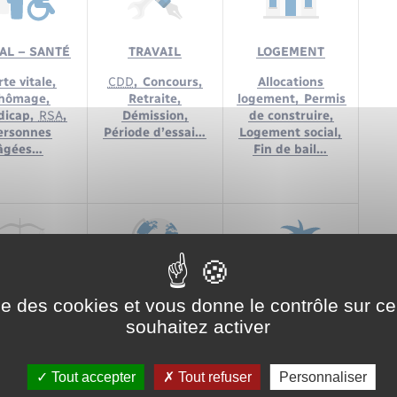
AL – SANTÉ
TRAVAIL
LOGEMENT
te vitale,
CDD
,
Concours,
Allocations
hômage,
Retraite,
logement,
Permis
dicap,
RSA
,
Démission,
de construire,
ersonnes
Période d’essai…
Logement social,
âgées…
Fin de bail…
ise des cookies et vous donne le contrôle sur 
JUSTICE
ÉTRANGER
LOISIRS
souhaitez activer
r judiciaire,
Titres de séjour,
Animaux,
Permis
inte,
Aide
Attestation
bateau,
dictionnelle,
d’accueil,
Tourisme,
Permis
Tout accepter
Tout refuser
Personnaliser
Saisie…
Regroupement
de chasser…