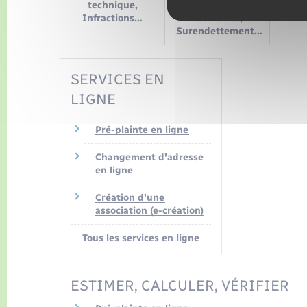
technique,
Livret A,
Infractions…
Assurance,
Surendettement…
SERVICES EN
LIGNE
Pré-plainte en ligne
Changement d'adresse
en ligne
Création d'une
association (e-création)
Tous les services en ligne
ESTIMER, CALCULER, VÉRIFIER