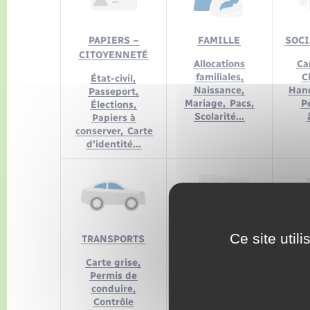
PAPIERS –
FAMILLE
SOCI
CITOYENNETÉ
Allocations
Car
familiales,
C
État-civil,
Naissance,
Han
Passeport,
Mariage,
Pacs,
P
Élections,
Scolarité…
Papiers à
conserver,
Carte
d’identité…
Ce site util
TRANSPORTS
ARGENT
Carte grise,
Crédit
Casie
Permis de
immobilier,
Pla
conduire,
Impôts,
juri
Contrôle
Consommation,