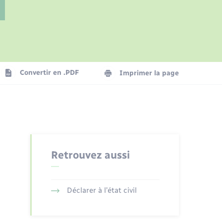
Parrainage civil
Présentation de la commune
Logement - Urbanisme
Convertir en .PDF
Imprimer la page
Numérique
Seniors
Retrouvez aussi
Déclarer à l’état civil